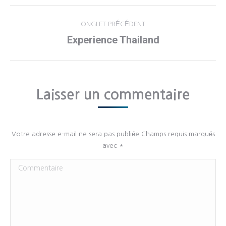
NAVIGATION
ONGLET PRÉCÉDENT
DE
Experience Thailand
Onglet
précédent
COMMENTAIRE
Laisser un commentaire
Votre adresse e-mail ne sera pas publiée Champs requis marqués
avec
*
Commentaire