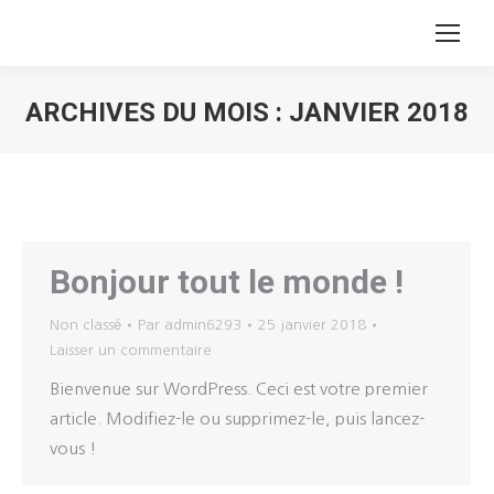
ARCHIVES DU MOIS :
JANVIER 2018
Vous êtes ici :
Bonjour tout le monde !
Non classé
Par
admin6293
25 janvier 2018
Laisser un commentaire
Bienvenue sur WordPress. Ceci est votre premier
article. Modifiez-le ou supprimez-le, puis lancez-
vous !